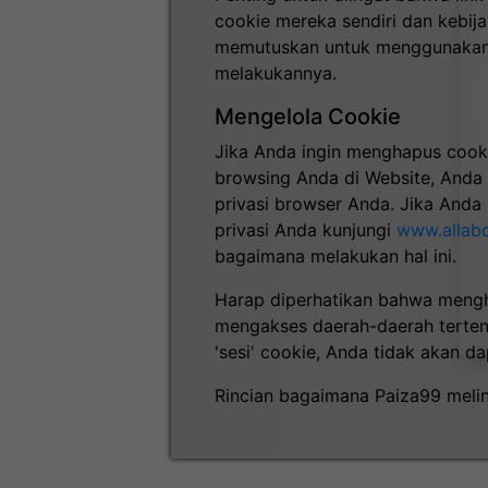
cookie mereka sendiri dan kebij
memutuskan untuk menggunakan si
melakukannya.
Mengelola Cookie
Jika Anda ingin menghapus cook
browsing Anda di Website, And
privasi browser Anda. Jika Anda
privasi Anda kunjungi
www.allabo
bagaimana melakukan hal ini.
Harap diperhatikan bahwa mengh
mengakses daerah-daerah tertentu
'sesi' cookie, Anda tidak akan d
Rincian bagaimana Paiza99 melind