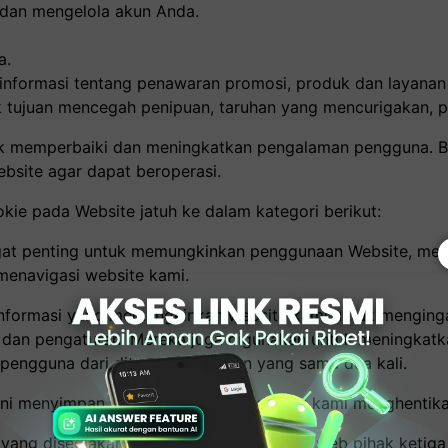
dan mengelola akun Anda.
a.
nformasi tentang penawaran promosi, produk dan layanan
k tujuan mencegah penipuan, taruhan yang mencurigakan, 
uk memperbaiki dan meningkatkan pengalaman pengguna. B
bsite agar dapat beroperasi.
ie pada Website jatuh ke dalam kategori berikut:
ngat penting untuk memungkinkan penggunaan Website, mere
enavigasi website kami.
 informasi yang memungkinkan website kami untuk menging
an, dan pengaturan. Mereka juga digunakan untuk meningk
pengguna dari ditampilkan pesan yang sama dua kali.
ini menyimpan informasi yang membantu kami menghentika
 yang disediakan di website kami ke situs web pihak ketiga 