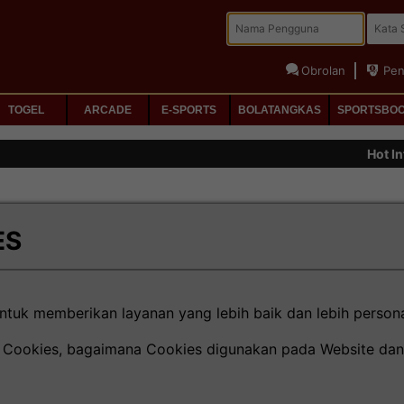
Obrolan
Pen
TOGEL
ARCADE
E-SPORTS
BOLATANGKAS
SPORTSBO
Hot Info : K
ES
tuk memberikan layanan yang lebih baik dan lebih person
itu Cookies, bagaimana Cookies digunakan pada Website d