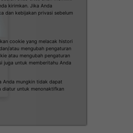
nda kirimkan. Jika Anda
a dan kebijakan privasi sebelum
kan cookie yang melacak histori
 dan/atau mengubah pengaturan
cookie atau mengubah pengaturan
gsi juga untuk memberitahu Anda
a Anda mungkin tidak dapat
a diatur untuk menonaktifkan