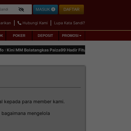
MASUK
DAFTAR
arikan
Hubungi Kami
Lupa Kata Sandi?
OK
POKER
DEPOSIT
PROMOSI
ini MM Bolatangkas Paiza99 Hadir Fitur Jackpot Mega Prize . Link Alt
al kepada para member kami.
an bagaimana mengelola