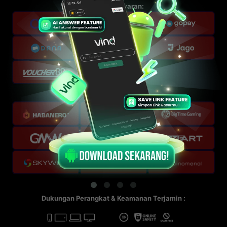
Cara Pembayaran:
Partner Kami:
Dukungan Perangkat & Keamanan Terjamin :