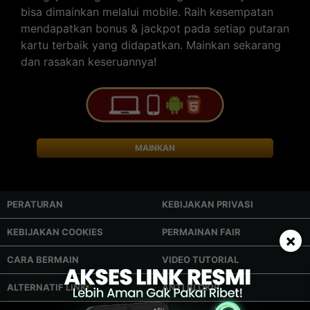
bisa dimainkan melalui mobile. Raih kesempatan
mendapatkan bonus & jackpot pada setiap putaran
kartu terbaik yang didapatkan. Mainkan sekarang
dan rasakan keseruannya!
MAINKAN
PERATURAN
KEBIJAKAN PRIVASI
KEBIJAKAN COOKIES
PERMAINAN FAIR
×
CARA BERMAIN
VIDEO TUTORIAL
ALTERNATIF LINK
ANTI BLOKIR