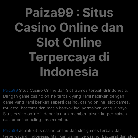
Paiza99 : Situs
Casino Online dan
Slot Online
Terpercaya di
Indonesia
Paiza99
Situs Casino Online dan Slot Games terbaik di Indonesia.
Dengan game casino online terbaik yang kami hadirkan dengan
game yang kami berikan seperti casino, casino online, slot games,
roulette, baccarat dan masih banyak lagi permainan yang lainnya.
Situs casino online indonesia unuk memberi akses ke permainan
casino online paling para member.
Paiza99
adalah situs casino online dan slot games terbaik dan
terpercaya di Indonesia. Mainkan game live casino, baccarat dan slot