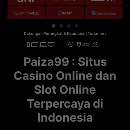
Dukungan Perangkat & Keamanan Terjamin :
Paiza99 : Situs
Casino Online dan
Slot Online
Terpercaya di
Indonesia