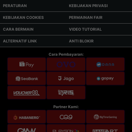
PERATURAN
KEBIJAKAN PRIVASI
KEBIJAKAN COOKIES
PERMAINAN FAIR
CARA BERMAIN
VIDEO TUTORIAL
ALTERNATIF LINK
ANTI BLOKIR
Cara Pembayaran:
Partner Kami: