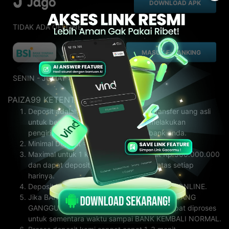
DOWNLOAD APK
TIDAK ADA OFFLINE
MASUK E-BANKING
SENIN - JUMAT : 22.00 - 00.00 WIB
PAIZA99 KETENTUAN DEPOSIT :
Deposit adalah penukaran chips dari transfer uang asli
untuk bermain dalam game dengan melakukan
pengiriman deposit melalui account bank anda.
Minimal Deposit = 50.000 IDR
Maximal untuk 1 kali melakukan deposit Rp 500.000.000
dan dapat deposit berkali-kali tanpa batas setiap
harinya.
Deposit hanya dapat diproses selama BANK ONLINE.
Jika BANK SEDANG OFFLINE atau BANK SEDANG
GANGGUAN semua proses deposit tidak dapat diproses
untuk sementara waktu sampai BANK KEMBALI NORMAL.