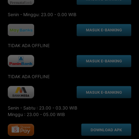
Senin - Minggu: 23.00 - 0.00 WIB
MASUK E-BANKING
TIDAK ADA OFFLINE
MASUK E-BANKING
TIDAK ADA OFFLINE
MASUK E-BANKING
Senin - Sabtu : 23.00 - 03.30 WIB
Minggu : 23.00 - 05.00 WIB
DOWNLOAD APK